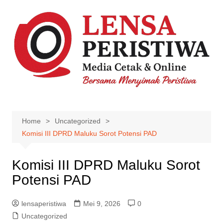
Skip
to
content
Home
Uncategorized
Komisi III DPRD Maluku Sorot Potensi PAD
Komisi III DPRD Maluku Sorot
Potensi PAD
lensaperistiwa
Mei 9, 2026
0
Uncategorized