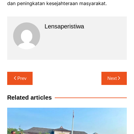
dan peningkatan kesejahteraan masyarakat.
Lensaperistiwa
Navigasi
Prev
Next
pos
Related articles