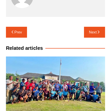
Navigasi
Prev
Next
pos
Related articles