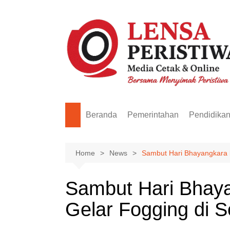
Skip
to
content
Beranda
Pemerintahan
Pendidika
Home
News
Sambut Hari Bhayangkara k
Sambut Hari Bhaya
Gelar Fogging di S