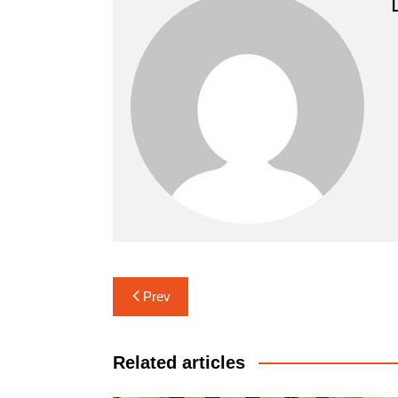
Navigasi
Prev
pos
Related articles