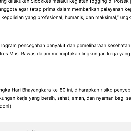
ng dilakukan Sidokkes melalui kegiatan fogging di Polsek 
anggota agar tetap prima dalam memberikan pelayanan ke
epolisian yang profesional, humanis, dan maksimal,” ungk
ogram pencegahan penyakit dan pemeliharaan kesehatan p
lres Musi Rawas dalam menciptakan lingkungan kerja yang 
angka Hari Bhayangkara ke-80 ini, diharapkan risiko penye
ngkungan kerja yang bersih, sehat, aman, dan nyaman bagi s
doni)