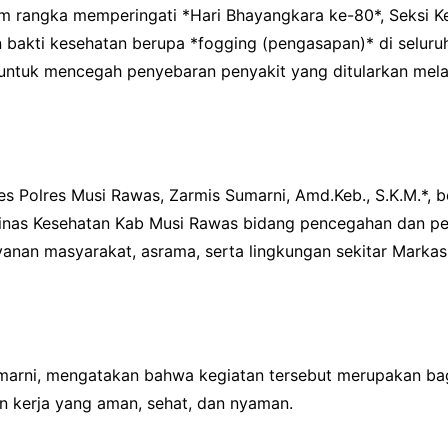
 rangka memperingati *Hari Bhayangkara ke-80*, Seksi K
bakti kesehatan berupa *fogging (pengasapan)* di seluruh
f untuk mencegah penyebaran penyakit yang ditularkan mel
es Polres Musi Rawas, Zarmis Sumarni, Amd.Keb., S.K.M.*,
 Dinas Kesehatan Kab Musi Rawas bidang pencegahan dan p
layanan masyarakat, asrama, serta lingkungan sekitar Mar
marni, mengatakan bahwa kegiatan tersebut merupakan ba
n kerja yang aman, sehat, dan nyaman.