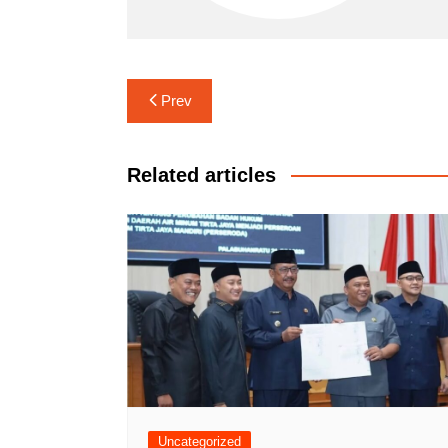
Navigasi
Prev
pos
Related articles
Uncategorized