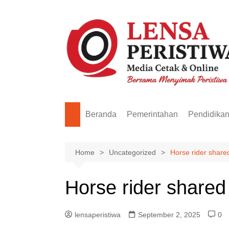
Skip
to
content
Beranda
Pemerintahan
Pendidika
Home
Uncategorized
Horse rider share
Horse rider shared
lensaperistiwa
September 2, 2025
0