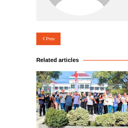
Navigasi
Prev
pos
Related articles