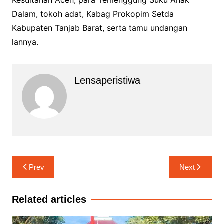
Dalam, tokoh adat, Kabag Prokopim Setda
Kabupaten Tanjab Barat, serta tamu undangan
lannya.
Lensaperistiwa
Navigasi
Prev
Next
pos
Related articles