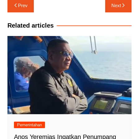
Navigasi
Prev
Next
pos
Related articles
Pemerintahan
Anos Yeremias Ingatkan Penumpang