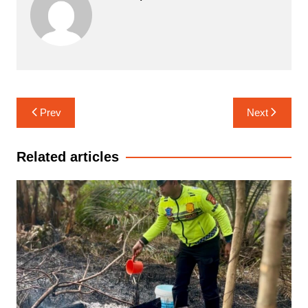
Navigasi
Prev
Next
pos
Related articles