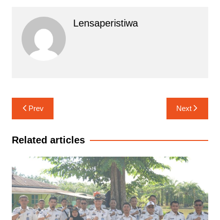
Lensaperistiwa
Navigasi
Prev
Next
pos
Related articles