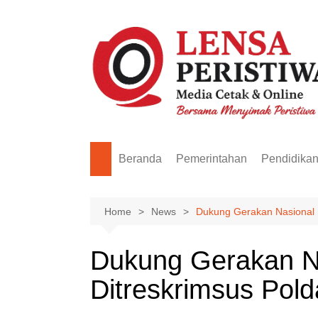
Skip
to
content
Beranda
Pemerintahan
Pendidika
Home
News
Dukung Gerakan Nasional 
Dukung Gerakan N
Ditreskrimsus Pol