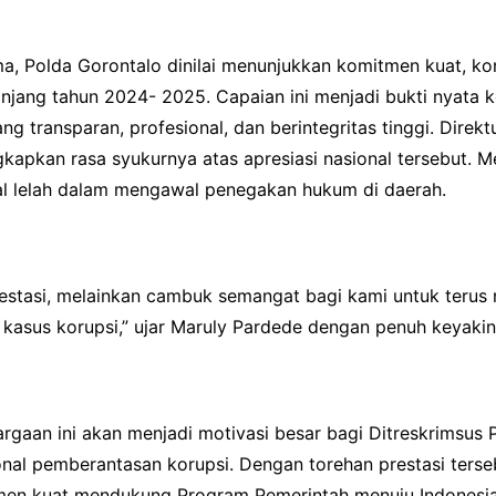
a, Polda Gorontalo dinilai menunjukkan komitmen kuat, kons
jang tahun 2024- 2025. Capaian ini menjadi bukti nyata k
transparan, profesional, dan berintegritas tinggi. Direktu
ngkapkan rasa syukurnya atas apresiasi nasional tersebut. M
nal lelah dalam mengawal penegakan hukum di daerah.
estasi, melainkan cambuk semangat bagi kami untuk terus
kasus korupsi,” ujar Maruly Pardede dengan penuh keyakin
rgaan ini akan menjadi motivasi besar bagi Ditreskrimsus 
al pemberantasan korupsi. Dengan torehan prestasi ters
itmen kuat mendukung Program Pemerintah menuju Indonesia