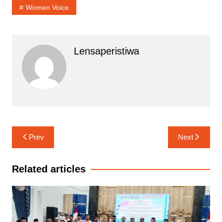
Women Voice
Lensaperistiwa
Navigasi
Prev
Next
pos
Related articles