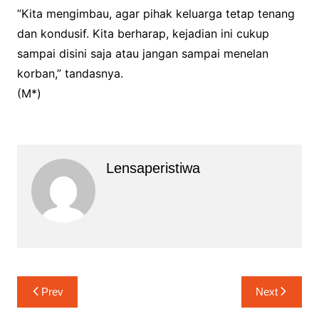
‎”Kita mengimbau, agar pihak keluarga tetap tenang
dan kondusif. Kita berharap, kejadian ini cukup
sampai disini saja atau jangan sampai menelan
korban,” tandasnya.
‎(M*)
Lensaperistiwa
Navigasi
Prev
Next
pos