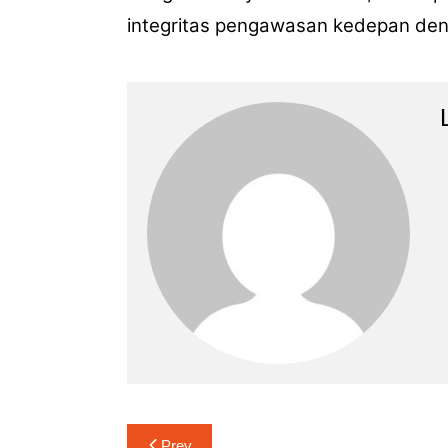
integritas pengawasan kedepan de
Navigasi
Prev