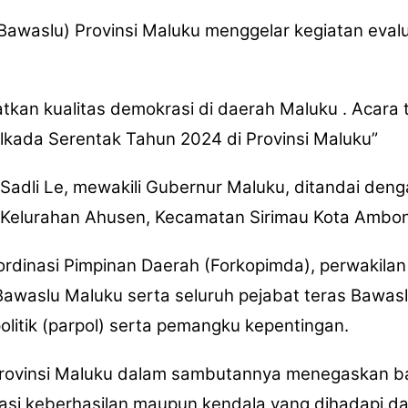
waslu) Provinsi Maluku menggelar kegiatan evalu
atkan kualitas demokrasi di daerah Maluku . Acara
lkada Serentak Tahun 2024 di Provinsi Maluku”
Sadli Le, mewakili Gubernur Maluku, ditandai deng
, Kelurahan Ahusen, Kecamatan Sirimau Kota Ambon
ordinasi Pimpinan Daerah (Forkopimda), perwakilan
waslu Maluku serta seluruh pejabat teras Bawaslu
olitik (parpol) serta pemangku kepentingan.
 Provinsi Maluku dalam sambutannya menegaskan b
ikasi keberhasilan maupun kendala yang dihadapi