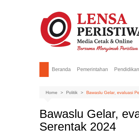
Skip
to
content
Beranda
Pemerintahan
Pendidika
Home
Politik
Bawaslu Gelar, evaluasi 
Bawaslu Gelar, ev
Serentak 2024