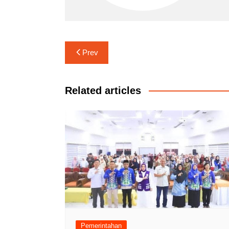
Navigasi
Prev
pos
Related articles
Pemerintahan