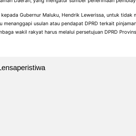
jaman Daerah, yang mengatur sumber penerimaan pembiaya
 kepada Gubernur Maluku, Hendrik Lewerissa, untuk tidak
 menanggapi usulan atau pendapat DPRD terkait pinjaman it
embaga wakil rakyat harus melalui persetujuan DPRD Provins
Lensaperistiwa