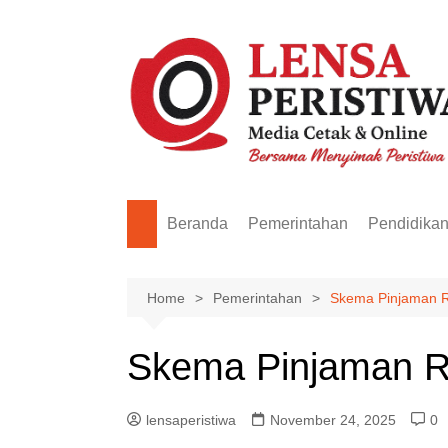
Skip
to
content
Beranda
Pemerintahan
Pendidika
Home
Pemerintahan
Skema Pinjaman R
Skema Pinjaman R
lensaperistiwa
November 24, 2025
0