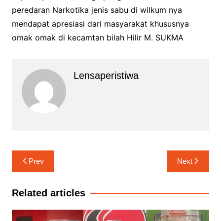
peredaran Narkotika jenis sabu di wilkum nya
mendapat apresiasi dari masyarakat khususnya
omak omak di kecamtan bilah Hilir M. SUKMA
Lensaperistiwa
Navigasi
Prev
Next
pos
Related articles