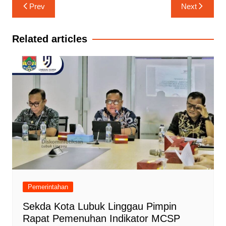
Navigasi
Prev
Next
pos
Related articles
Pemerintahan
Sekda Kota Lubuk Linggau Pimpin
Rapat Pemenuhan Indikator MCSP