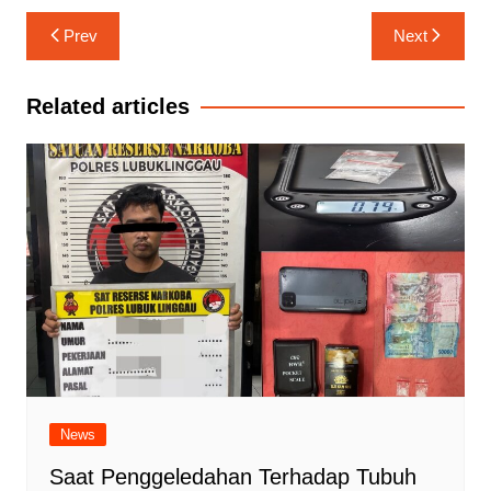
Navigasi
Prev
Next
pos
Related articles
News
Saat Penggeledahan Terhadap Tubuh