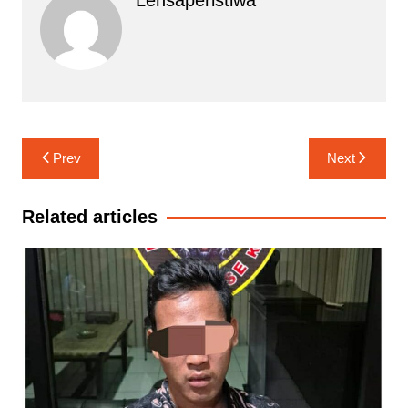
Navigasi
Prev
Next
pos
Related articles