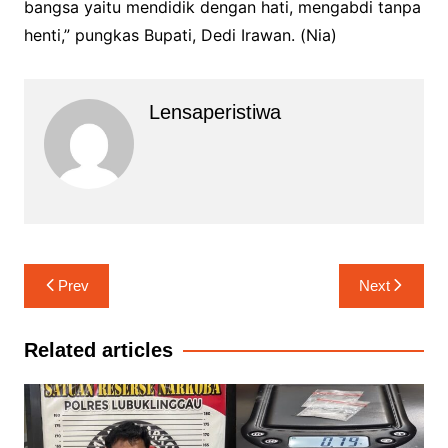
bangsa yaitu mendidik dengan hati, mengabdi tanpa
henti,” pungkas Bupati, Dedi Irawan. (Nia)
Lensaperistiwa
Navigasi
Prev
Next
pos
Related articles