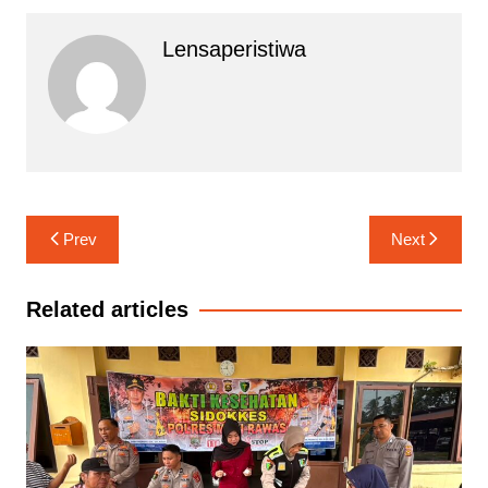
Lensaperistiwa
Navigasi
Prev
Next
pos
Related articles