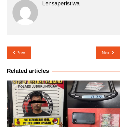
Lensaperistiwa
Navigasi
Prev
Next
pos
Related articles