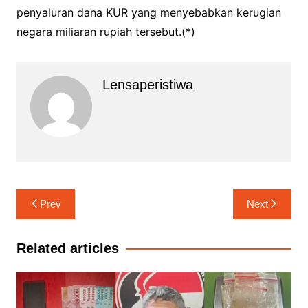
penyaluran dana KUR yang menyebabkan kerugian
negara miliaran rupiah tersebut.(*)
Lensaperistiwa
Navigasi
Prev
Next
pos
Related articles