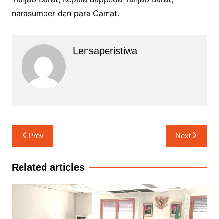
narasumber dan para Camat.
Lensaperistiwa
Navigasi
Prev
Next
pos
Related articles