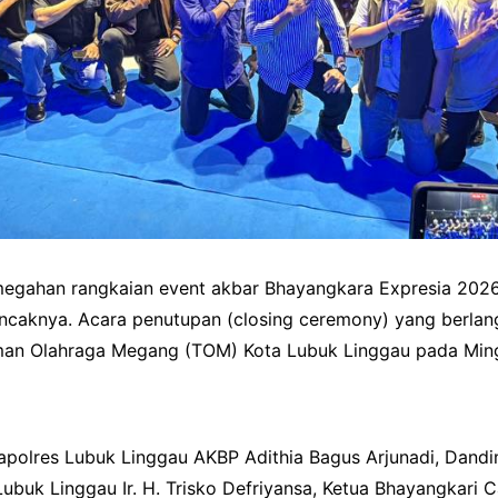
egahan rangkaian event akbar Bhayangkara Expresia 202
caknya. Acara penutupan (closing ceremony) yang berlangs
Taman Olahraga Megang (TOM) Kota Lubuk Linggau pada Mi
 Kapolres Lubuk Linggau AKBP Adithia Bagus Arjunadi, Dan
Lubuk Linggau Ir. H. Trisko Defriyansa, Ketua Bhayangkari 