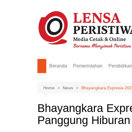
Skip
to
content
Beranda
Pemerintahan
Pendidika
Home
News
Bhayangkara Expresia 2026
Bhayangkara Expre
Panggung Hiburan D