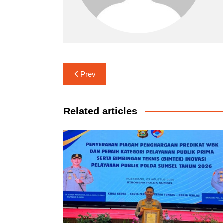
Navigasi
Prev
pos
Related articles