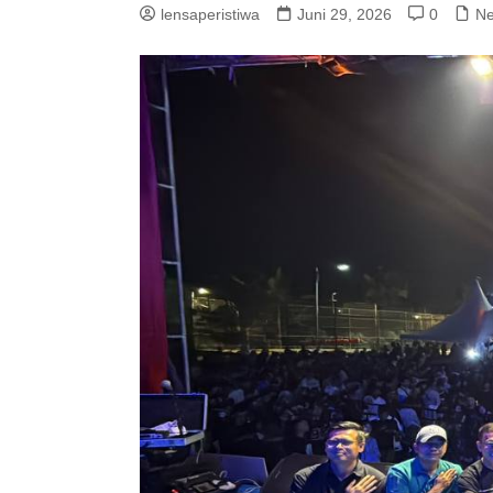
lensaperistiwa
Juni 29, 2026
0
N