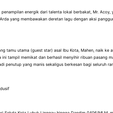
penampilan energik dari talenta lokal berbakat, Mr. Acoy,
e Arda yang membawakan deretan lagu dengan aksi pangg
ang tamu utama (guest star) asal Ibu Kota, Mahen, naik ke
 ini tampil memikat dan berhasil menyihir ribuan pasang m
di penutup yang manis sekaligus berkesan bagi seluruh ra
dusif
dari Sekda Kota Lubuk Linggau hingga Dandim 0406/MLM, me