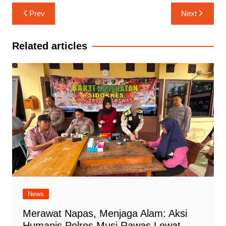
Navigasi
Prev
Next
pos
Related articles
News
Merawat Napas, Menjaga Alam: Aksi
Humanis Polres Musi Rawas Lewat