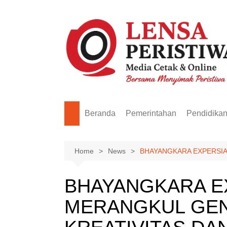
Skip
to
content
Beranda
Pemerintahan
Pendidika
Home
News
BHAYANGKARA EXPERSIA
BHAYANGKARA EX
MERANGKUL GEN