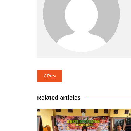
Navigasi
Prev
pos
Related articles