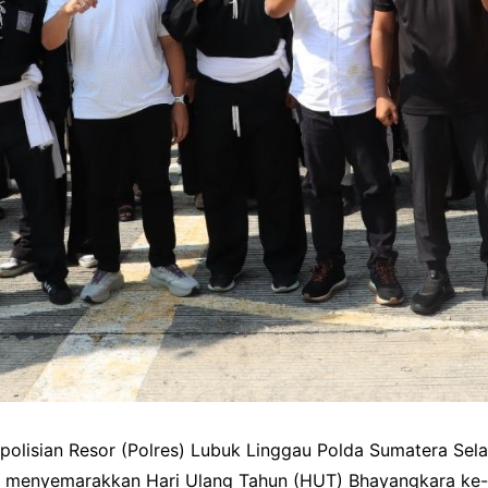
lisian Resor (Polres) Lubuk Linggau Polda Sumatera Sel
 menyemarakkan Hari Ulang Tahun (HUT) Bhayangkara ke-