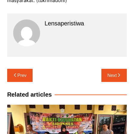
masyarakat.”(tukrimadoni)
Lensaperistiwa
Navigasi
Prev
Next
pos
Related articles