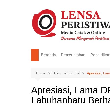
Skip
to
content
Beranda
Pemerintahan
Pendidika
Home
Hukum & Kriminal
Apresiasi, La
Apresiasi, Lama D
Labuhanbatu Berha