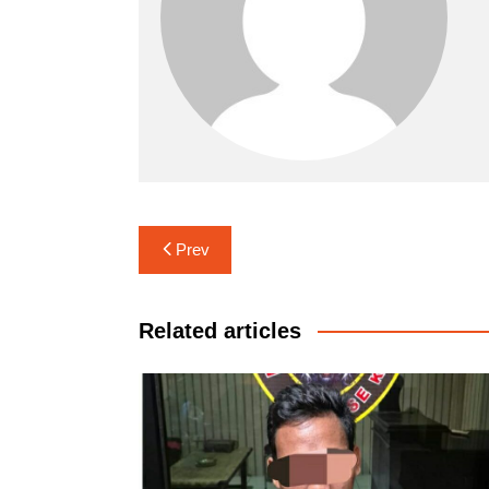
Navigasi
Prev
pos
Related articles