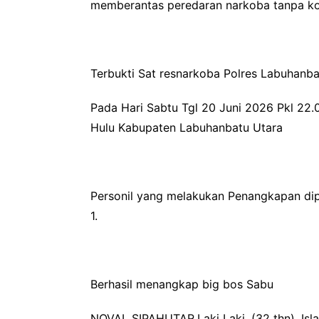
memberantas peredaran narkoba tanpa k
‎Terbukti Sat resnarkoba Polres Labuhanb
‎Pada Hari Sabtu Tgl 20 Juni 2026 Pkl 22
Hulu Kabupaten Labuhanbatu Utara
‎Personil yang melakukan Penangkapan dip
1.
‎‎Berhasil menangkap big bos Sabu
‎NOVAL SIPAHUTAR,Laki Laki, (32 thn), I