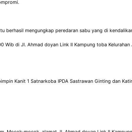
ompromi.
atu berhasil mengungkap peredaran sabu yang di kendalikan
.00 Wib di Jl. Ahmad doyan Link II Kampung toba Keluraha
impin Kanit 1 Satnarkoba IPDA Sastrawan Ginting dan Katim
slam, Mocok-mocok, alamat Jl. Ahmad doyan Link II Kampun