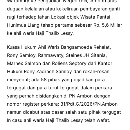
Wattimury ke Pengadilan Negeri (PN) Ambon atas
dugaan kelalaian atau kekeliruan pembayaran ganti
rugi terhadap lahan Lokasi objek Wisata Pantai
Hunimua Liang tahap pertama sebesar Rp. 5,6 Miliar
ke ahli waris Haji Thalib Lessy.
Kuasa Hukum Ahli Waris Bangsamoeda Rehalat,
Rony Samloy, Rahmawaty, Steines JH Sitania,
Marnex Salmon dan Roliens Septory dari Kantor
Hukum Rony Zadrach Samloy dan rekan-rekan
menyebut; ada 58 pihak yang dijadikan para
tergugat dan para turut tergugat dalam perkara
yang pernah disidangkan di PN Ambon dengan
nomor register perkara: 31/Pdt.G/2026/PN.Ambon
namun dicabut atas dasar salah satu pihak tergugat
In casu ahli waris Haji Thalib Lessy telah wafat.