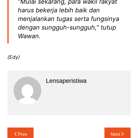
“Mulai sekarang, para wakil rakyat
harus bekerja lebih baik dan
menjalankan tugas serta fungsinya
dengan sungguh-sungguh,” tutup
Wawan.
(Edy)
Lensaperistiwa
Navigasi
Prev
Next