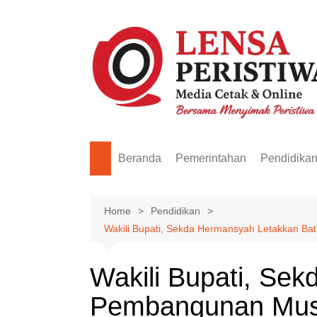
Skip
to
content
Beranda
Pemerintahan
Pendidika
Home
Pendidikan
Wakili Bupati, Sekda Hermansyah Letakkan Ba
Wakili Bupati, Se
Pembangunan Mush