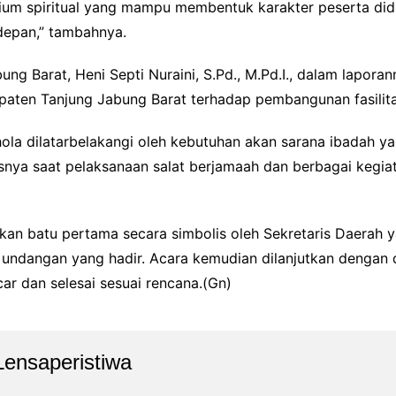
ium spiritual yang mampu membentuk karakter peserta didik
depan,” tambahnya.
ng Barat, Heni Septi Nuraini, S.Pd., M.Pd.I., dalam lapor
aten Tanjung Jabung Barat terhadap pembangunan fasilita
a dilatarbelakangi oleh kebutuhan akan sarana ibadah ya
usnya saat pelaksanaan salat berjamaah dan berbagai kegi
kan batu pertama secara simbolis oleh Sekretaris Daerah 
a undangan yang hadir. Acara kemudian dilanjutkan dengan
r dan selesai sesuai rencana.(Gn)
Lensaperistiwa