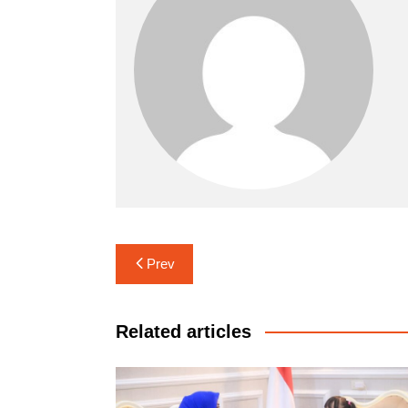
Navigasi
Prev
pos
Related articles