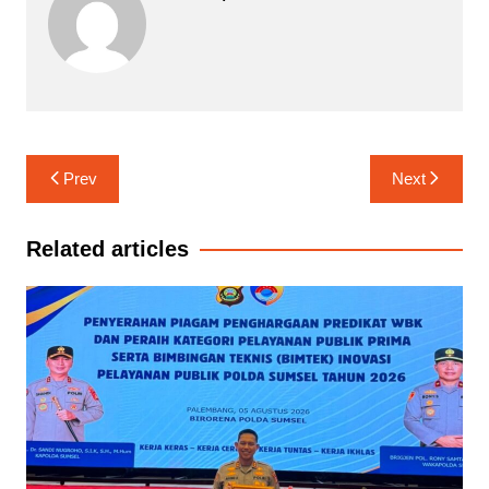
Navigasi
Prev
Next
pos
Related articles