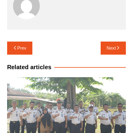
Navigasi
Prev
Next
pos
Related articles