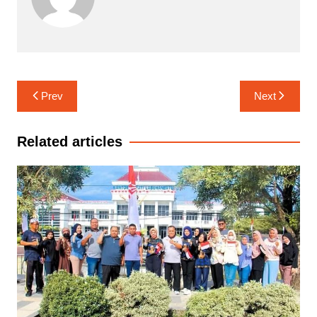
Navigasi
Prev
Next
pos
Related articles