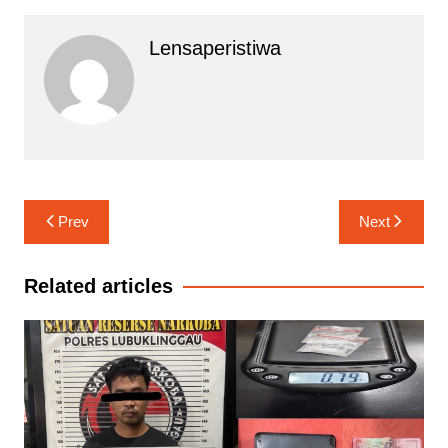
Lensaperistiwa
Navigasi
Prev
Next
pos
Related articles