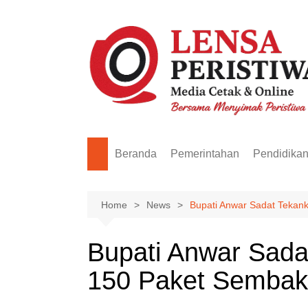
Skip
to
content
Beranda
Pemerintahan
Pendidika
Home
News
Bupati Anwar Sadat Tekank
Bupati Anwar Sada
150 Paket Sembako