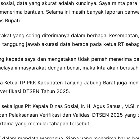
sosial, data yang akurat adalah kuncinya. Saya minta para
enerima bantuan. Selama ini masih banyak laporan bahw
as Bupati.
akat yang sering diterimanya dalam berbagai kesempatan, 
a tanggung jawab akurasi data berada pada ketua RT seba
ng kepada saya dan mengatakan tidak pernah menerima ban
melayani masyarakat dengan benar, maka kita akan berusaha
ma Ketua TP PKK Kabupaten Tanjung Jabung Barat juga me
 verifikasi DTSEN Tahun 2025.
ekaligus Plt Kepala Dinas Sosial, Ir. H. Agus Sanusi, M.Si,
apan Pelaksanaan Verifikasi dan Validasi DTSEN 2025 yan
ertama yang memulai tahapan tersebut.
if dalam mendata warganya. Siapa yang menerima harus ben