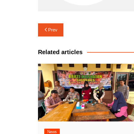
Navigasi
Prev
pos
Related articles
News