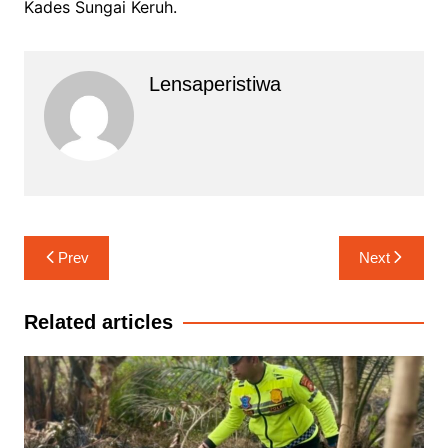
Kades Sungai Keruh.
Lensaperistiwa
Navigasi
Prev
Next
pos
Related articles