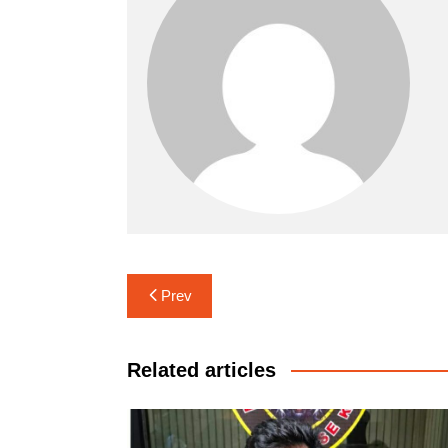
Navigasi
Prev
pos
Related articles