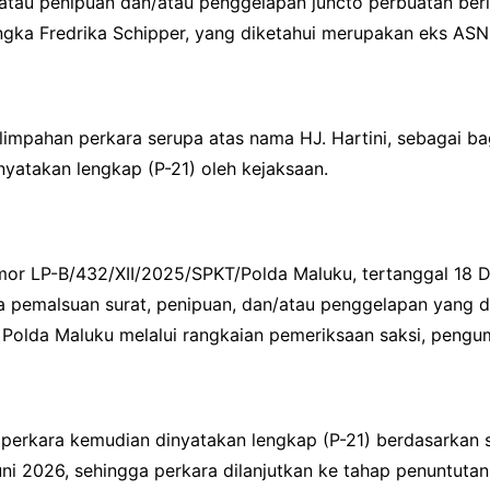
/atau penipuan dan/atau penggelapan juncto perbuatan be
gka Fredrika Schipper, yang diketahui merupakan eks ASN
pelimpahan perkara serupa atas nama HJ. Hartini, sebagai 
nyatakan lengkap (P-21) oleh kejaksaan.
Nomor LP-B/432/XII/2025/SPKT/Polda Maluku, tertanggal 18
 pemalsuan surat, penipuan, dan/atau penggelapan yang di
m Polda Maluku melalui rangkaian pemeriksaan saksi, pengu
s perkara kemudian dinyatakan lengkap (P-21) berdasarkan 
ni 2026, sehingga perkara dilanjutkan ke tahap penuntutan