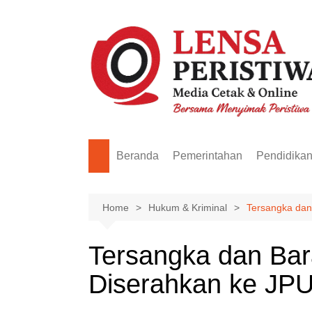
Skip
to
content
Beranda
Pemerintahan
Pendidika
Home
Hukum & Kriminal
Tersangka dan
Tersangka dan Bar
Diserahkan ke JP