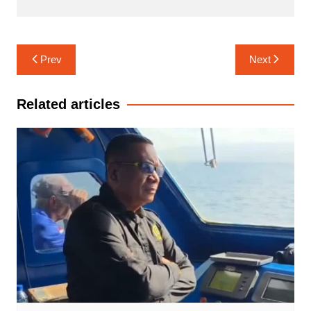
Navigasi
Prev
Next
pos
Related articles