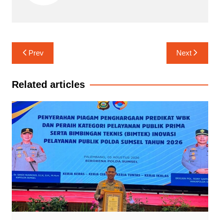
Navigasi
Prev
Next
pos
Related articles