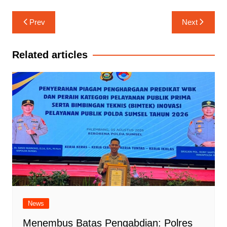
Navigasi
Prev
Next
pos
Related articles
News
Menembus Batas Pengabdian: Polres