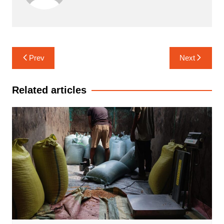
Navigasi
Prev
Next
pos
Related articles