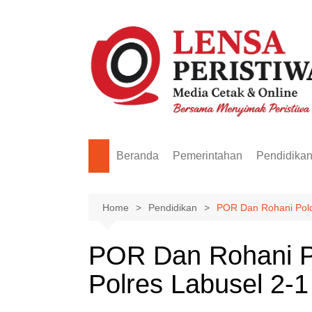
Skip
to
content
Beranda
Pemerintahan
Pendidika
Home
Pendidikan
POR Dan Rohani Pold
POR Dan Rohani Po
Polres Labusel 2-