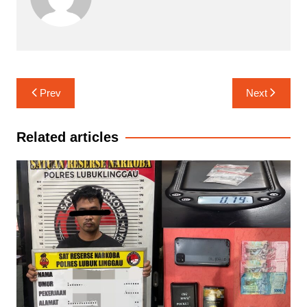
Navigasi
Prev
Next
pos
Related articles