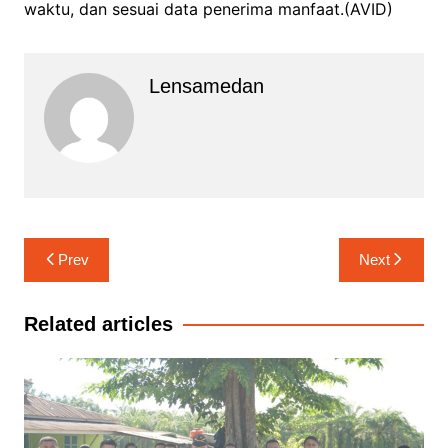
waktu, dan sesuai data penerima manfaat.(AVID)
Lensamedan
Navigasi
Prev
Next
pos
Related articles