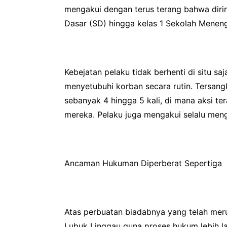
mengakui dengan terus terang bahwa dirin
Dasar (SD) hingga kelas 1 Sekolah Menen
Kebejatan pelaku tidak berhenti di situ s
menyetubuhi korban secara rutin. Tersan
sebanyak 4 hingga 5 kali, di mana aksi te
mereka. Pelaku juga mengakui selalu meng
Ancaman Hukuman Diperberat Sepertiga
Atas perbuatan biadabnya yang telah meru
Lubuk Linggau guna proses hukum lebih la