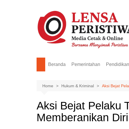
Skip
to
content
Beranda
Pemerintahan
Pendidika
Home
Hukum & Kriminal
Aksi Bejat Pe
Aksi Bejat Pelaku
Memberanikan Dir