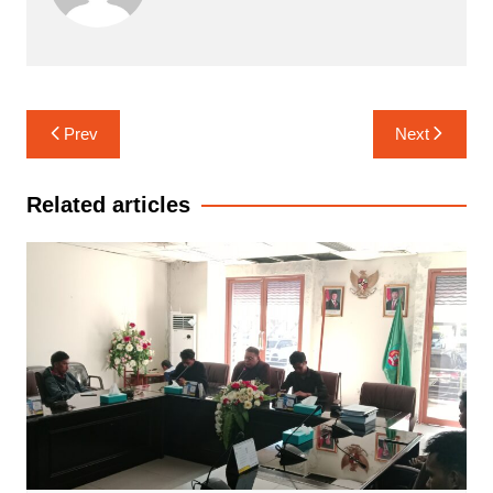
Navigasi
Prev
Next
pos
Related articles