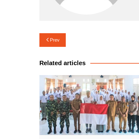
Navigasi
Prev
pos
Related articles