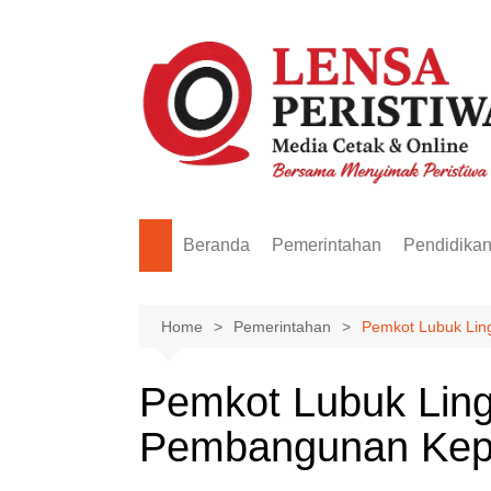
Skip
to
content
Beranda
Pemerintahan
Pendidika
Home
Pemerintahan
Pemkot Lubuk Lin
Pemkot Lubuk Ling
Pembangunan Kep