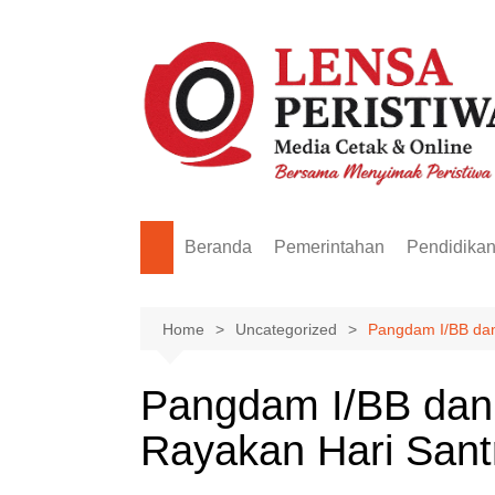
Skip
to
content
Beranda
Pemerintahan
Pendidika
Home
Uncategorized
Pangdam I/BB dan
Pangdam I/BB dan
Rayakan Hari Santri