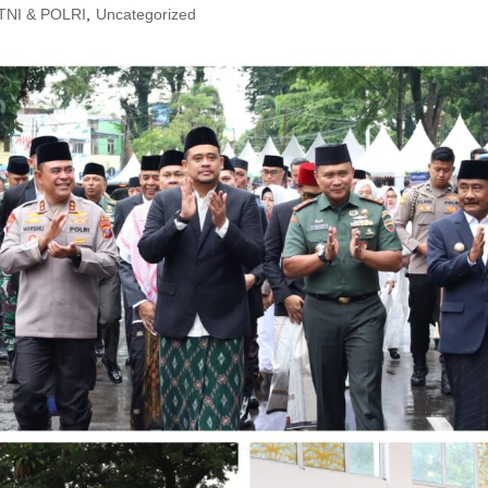
TNI & POLRI
,
Uncategorized