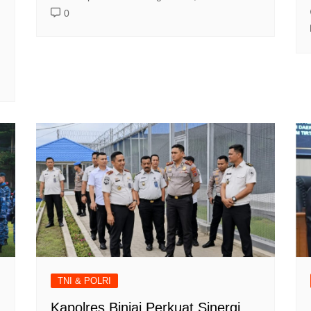
0
TNI & POLRI
Kapolres Binjai Perkuat Sinergi