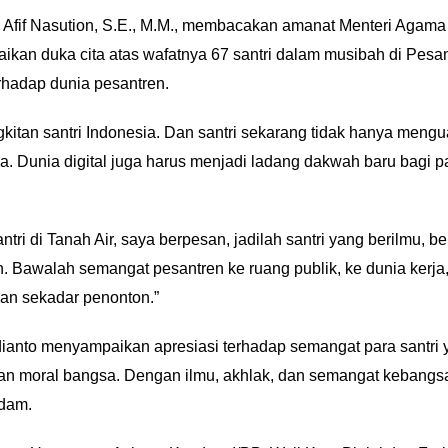
if Nasution, S.E., M.M., membacakan amanat Menteri Agama R
n duka cita atas wafatnya 67 santri dalam musibah di Pesantr
rhadap dunia pesantren.
tan santri Indonesia. Dan santri sekarang tidak hanya menguas
a. Dunia digital juga harus menjadi ladang dakwah baru bagi p
tri di Tanah Air, saya berpesan, jadilah santri yang berilmu, b
an. Bawalah semangat pesantren ke ruang publik, ke dunia kerja
kan sekadar penonton.”
dianto menyampaikan apresiasi terhadap semangat para santri
tan moral bangsa. Dengan ilmu, akhlak, dan semangat kebangsa
gdam.