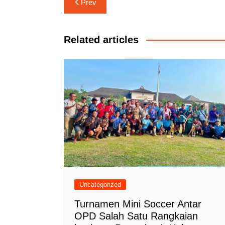
Navigasi
Prev
pos
Related articles
Uncategorized
Turnamen Mini Soccer Antar
OPD Salah Satu Rangkaian